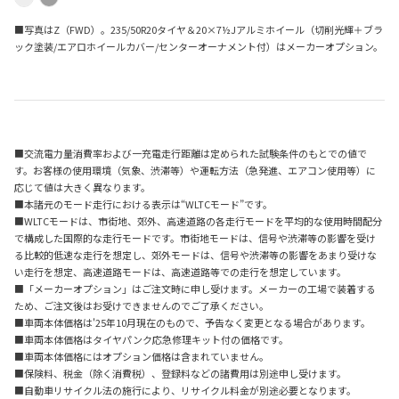
■写真はZ（FWD）。235/50R20タイヤ＆20×7½Jアルミホイール（切削光輝＋ブラ
ック塗装/エアロホイールカバー/センターオーナメント付）はメーカーオプション。
■交流電力量消費率および一充電走行距離は定められた試験条件のもとでの値で
す。お客様の使用環境（気象、渋滞等）や運転方法（急発進、エアコン使用等）に
応じて値は大きく異なります。
■本諸元のモード走行における表示は“WLTCモード”です。
■WLTCモードは、市街地、郊外、高速道路の各走行モードを平均的な使用時間配分
で構成した国際的な走行モードです。市街地モードは、信号や渋滞等の影響を受け
る比較的低速な走行を想定し、郊外モードは、信号や渋滞等の影響をあまり受けな
い走行を想定、高速道路モードは、高速道路等での走行を想定しています。
■「メーカーオプション」はご注文時に申し受けます。メーカーの工場で装着する
ため、ご注文後はお受けできませんのでご了承ください。
■車両本体価格は'25年10月現在のもので、予告なく変更となる場合があります。
■車両本体価格はタイヤパンク応急修理キット付の価格です。
■車両本体価格にはオプション価格は含まれていません。
■保険料、税金（除く消費税）、登録料などの諸費用は別途申し受けます。
■自動車リサイクル法の施行により、リサイクル料金が別途必要となります。