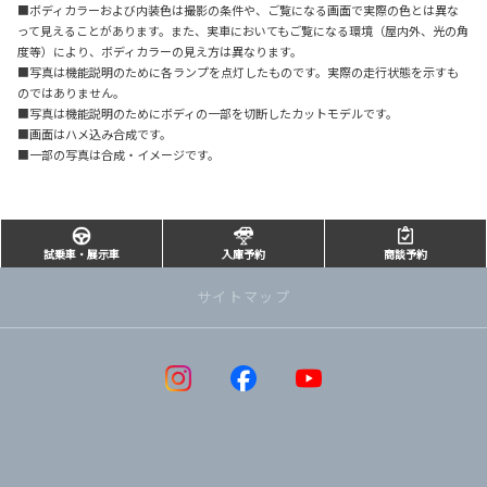
■ボディカラーおよび内装色は撮影の条件や、ご覧になる画面で実際の色とは異な
って見えることがあります。また、実車においてもご覧になる環境（屋内外、光の角
度等）により、ボディカラーの見え方は異なります。
■写真は機能説明のために各ランプを点灯したものです。実際の走行状態を示すも
のではありません。
■写真は機能説明のためにボディの一部を切断したカットモデルです。
■画面はハメ込み合成です。
■一部の写真は合成・イメージです。
試乗車・展示車
入庫予約
商談予約
サイトマップ