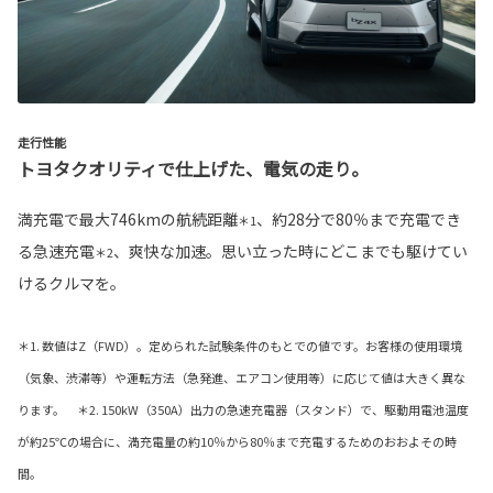
走行性能
トヨタクオリティで仕上げた、電気の走り。
満充電で最大746kmの航続距離
、約28分で80％まで充電でき
＊1
る急速充電
、爽快な加速。思い立った時にどこまでも駆けてい
＊2
けるクルマを。
＊1. 数値はZ（FWD）。定められた試験条件のもとでの値です。お客様の使用環境
（気象、渋滞等）や運転方法（急発進、エアコン使用等）に応じて値は大きく異な
ります。 ＊2. 150kW（350A）出力の急速充電器（スタンド）で、駆動用電池温度
が約25℃の場合に、満充電量の約10％から80％まで充電するためのおおよその時
間。