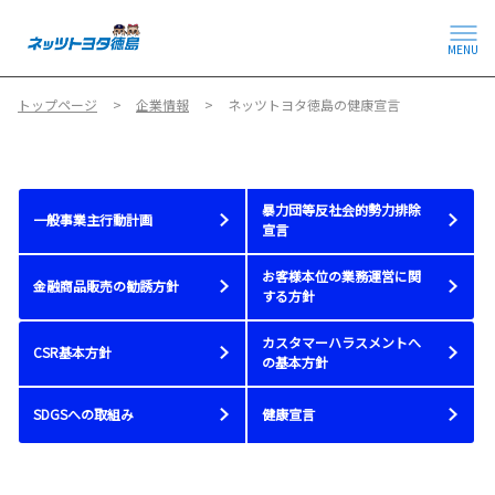
MENU
トップページ
企業情報
ネッツトヨタ徳島の健康宣言
暴力団等反社会的勢力排除
一般事業主行動計画
宣言
お客様本位の業務運営に関
金融商品販売の勧誘方針
する方針
カスタマーハラスメントへ
CSR基本方針
の基本方針
SDGSへの取組み
健康宣言