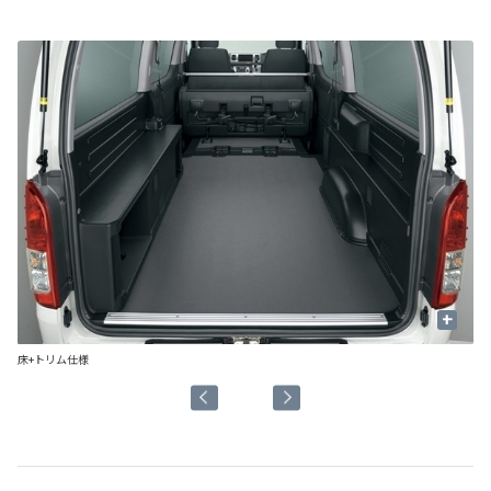
+
床+トリム仕様
補