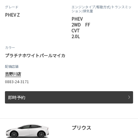
グレード
エンジンタイプ
/駆動方式/
トランスミッ
ション
/排気量
PHEV Z
PHEV
2WD FF
CVT
2.0L
カラー
プラチナホワイトパールマイカ
配備店舗
吉野川店
0883-24-3171
即時予約
プリウス