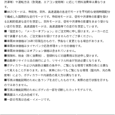
渋滞等）や運転方法（急発進、エアコン使用等）に応じて燃料消費率は異なりま
す。
■WLTCモードは、市街地、郊外、高速道路の各走行モードを平均的な使用時間配分
で構成した国際的な走行モードです。市街地モードは、信号や渋滞等の影響を受け
る比較的低速な走行を想定し、郊外モードは、信号や渋滞等の影響をあまり受けな
い走行を想定、高速道路モードは、高速道路等での走行を想定しています。
■「設定あり」「メーカーオプション」はご注文時に申し受けます。メーカーの工
場で装着するため、ご注文後はお受けできませんのでご了承ください。
■車両本体価格は'26年7月現在のもので、予告なく変更となる場合があります。
■車両本体価格はタイヤパンク応急修理キット付の価格です。
■車両本体価格にはオプション価格は含まれていません。
■保険料、税金（除く消費税）、登録料などの諸費用は別途申し受けます。
■自動車リサイクル法の施行により、リサイクル料金が別途必要となります。
■ボディカラーおよび内装色は撮影の条件や、ご覧になる環境で実際の色とは異な
って見えることがあります。また、実車においてもご覧になる環境（屋内外、光の角
度等）により、ボディカラーや内装色の見え方は異なります。
■写真は機能説明のために各ランプを点灯したものです。実際の走行状態を示すも
のではありません。
■写真は機能説明のためにボディの一部を切断したカットモデルです。
■画面はハメ込み合成です。
■一部の写真は合成・イメージです。