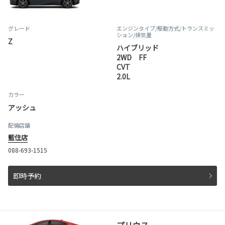
グレード
エンジンタイプ
/駆動方式/
トランスミッ
ション
/排気量
Z
ハイブリッド
2WD FF
CVT
2.0L
カラー
アッシュ
配備店舗
藍住店
088-693-1515
即時予約