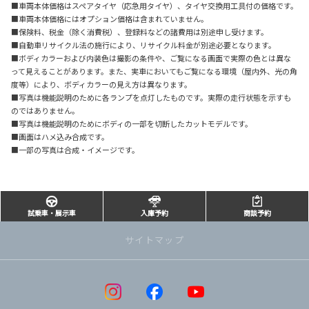
■車両本体価格はスペアタイヤ（応急用タイヤ）、タイヤ交換用工具付の価格です。
■車両本体価格にはオプション価格は含まれていません。
■保険料、税金（除く消費税）、登録料などの諸費用は別途申し受けます。
■自動車リサイクル法の施行により、リサイクル料金が別途必要となります。
■ボディカラーおよび内装色は撮影の条件や、ご覧になる画面で実際の色とは異な
って見えることがあります。また、実車においてもご覧になる環境（屋内外、光の角
度等）により、ボディカラーの見え方は異なります。
■写真は機能説明のために各ランプを点灯したものです。実際の走行状態を示すも
のではありません。
■写真は機能説明のためにボディの一部を切断したカットモデルです。
■画面はハメ込み合成です。
■一部の写真は合成・イメージです。
試乗車・展示車
入庫予約
商談予約
サイトマップ