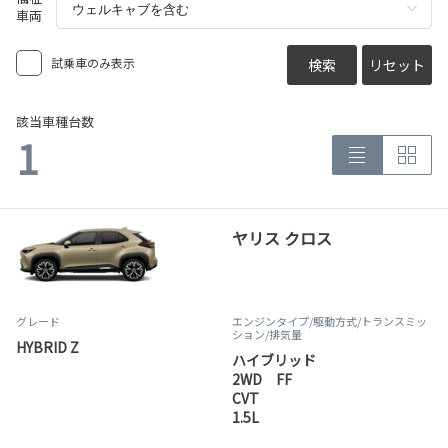
車両
試乗車のみ表示
検索
リセット
該当車種台数
1
ヤリス クロス
グレード
エンジンタイプ
/駆動方式/
トランスミッ
ション
/排気量
HYBRID Z
ハイブリッド
2WD FF
CVT
1.5L