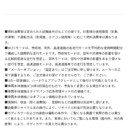
■燃料消費率は定められた試験条件のもとでの値です。お客様の使用環境（気象、
渋滞等）や運転方法（急発進、エアコン使用等）に応じて燃料消費率は異なりま
す。
■WLTCモードは、市街地、郊外、高速道路の各走行モードを平均的な使用時間配分
で構成した国際的な走行モードです。市街地モードは、信号や渋滞等の影響を受け
る比較的低速な走行を想定し、郊外モードは、信号や渋滞等の影響をあまり受けな
い走行を想定、高速道路モードは、高速道路等での走行を想定しています。
■「メーカーオプション」「設定あり」はご注文時に申し受けます。メーカーの工
場で装着するため、ご注文後はお受けできませんので、ご了承ください。
■Uの一部装備は、ハードウェアアップグレードとして後付けが可能となります。
■車両本体価格は'26年8月現在のもので、予告なく変更となる場合があります。
■車両本体価格はタイヤパンク応急修理キット付の価格です。
■車両本体価格にはオプション価格は含まれていません。
■保険料、税金（除く消費税）、登録料などの諸費用は別途申し受けます。
■自動車リサイクル法の施行により、リサイクル料金が別途必要となります。
■ボディカラーおよび内装色は撮影の条件や、ご覧になる画面で実際の色とは異な
って見えることがあります。また、実車においてもご覧になる環境（屋内外、光の角
度等）により、ボディカラーの見え方は異なります。