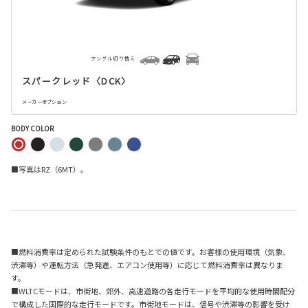
アングル切り替え
スパークレッド〈DCK〉
メーカーオプション
BODY COLOR
■写真はRZ（6MT）。
■燃料消費率は定められた試験条件のもとでの値です。お客様の使用環境（気象、
渋滞等）や運転方法（急発進、エアコン使用等）に応じて燃料消費率は異なりま
す。
■WLTCモードは、市街地、郊外、高速道路の各走行モードを平均的な使用時間配分
で構成した国際的な走行モードです。市街地モードは、信号や渋滞等の影響を受け