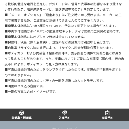
る比較的低速な走行を想定し、郊外モードは、信号や渋滞等の影響をあまり受けな
い走行を想定、高速道路モードは、高速道路等での走行を想定しています。
■「メーカーオプション」「設定あり」はご注文時に申し受けます。メーカーの工
場で装着するため、ご注文後はお受けできませんのでご了承ください。
■車両本体価格は’25年7月現在のもので、予告なく変更となる場合があります。
■車両本体価格はタイヤパンク応急修理キット、タイヤ交換用工具付の価格です。
■車両本体価格にはオプション価格は含まれていません。
■保険料、税金（除く消費税）、登録料などの諸費用は別途申し受けます。
■自動車リサイクル法の施行により、リサイクル料金が別途必要となります。
■ボディカラーおよび内装色は撮影の条件や、表示画面の関係で実際の色とは異な
って見えることがあります。また、実車においてもご覧になる環境（屋内外、光の角
度等）により、ボディカラーの見え方は異なります。
■写真は機能説明のために各ランプを点灯したものです。実際の走行状態を示すも
のではありません。
■写真は機能説明のためにボディの一部を切断したカットモデルです。
■画面はハメ込み合成です。
■一部の写真は合成・イメージです。
試乗車・展示車
入庫予約
商談予約
サイトマップ