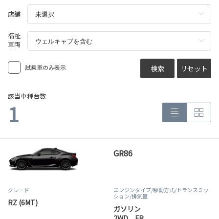
店舗
福祉
車両
試乗車のみ表示
検索
リセット
該当車種台数
1
GR86
グレード
エンジンタイプ
/駆動方式/
トランスミッ
ション
/排気量
RZ (6MT)
ガソリン
2WD FR