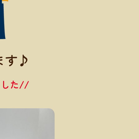
ます♪
した//