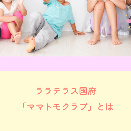
ララテラス国府
「ママトモクラブ」とは