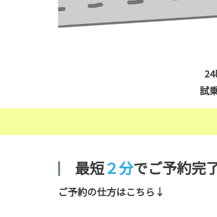
2
試
最短
２分
でご予約完
ご予約の仕方はこちら↓