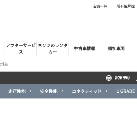
店舗一覧
所有権解除
アフターサービ
ネッツのレンタ
中古車情報
福祉車両
ス
カー
全性能
試乗予約
走行性能
安全性能
コネクティッド
U GRADE