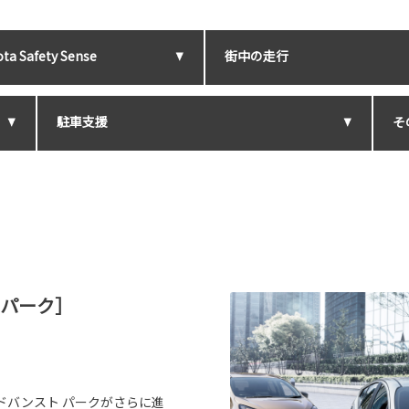
ta Safety Sense
街中の走行
駐車支援
そ
 パーク］
ドバンスト パークがさらに進