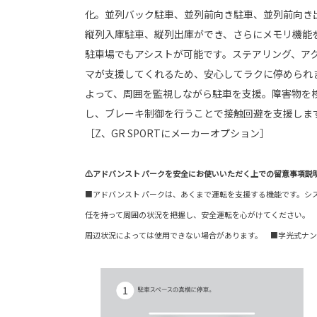
化。並列バック駐⾞、並列前向き駐⾞、並列前向き
縦列⼊庫駐⾞、縦列出庫ができ、さらにメモリ機能
駐車場でもアシストが可能です。ステアリング、ア
マが支援してくれるため、安心してラクに停められ
よって、周囲を監視しながら駐車を支援。障害物を
し、ブレーキ制御を行うことで接触回避を支援しま
［Z、GR SPORTにメーカーオプション］
⚠アドバンスト パークを安全にお使いいただく上での留意事項説
■アドバンスト パークは、あくまで運転を支援する機能です。シ
任を持って周囲の状況を把握し、安全運転を心がけてください。 
周辺状況によっては使用できない場合があります。 ■字光式ナン