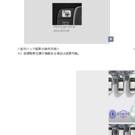
+
＜並列バック駐車の操作手順＞
＊1. 目標駐車位置が複数ある場合は変更可能。