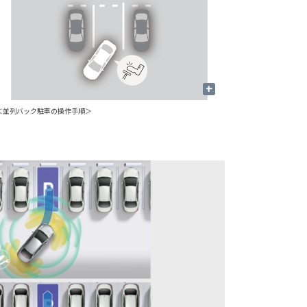
+
＜並列バック駐車の操作手順＞