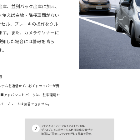
出庫、並列バック出庫に加え、
を使えば白線・隣接車両がない
クセル、ブレーキの操作をクル
ます。また、カメラやソナーに
検知した場合には警報を鳴ら
す。
明
ステムを過信せず、必ずドライバーが責
■アドバンスト パークは、駐車環境や
バープレートは装着できません。