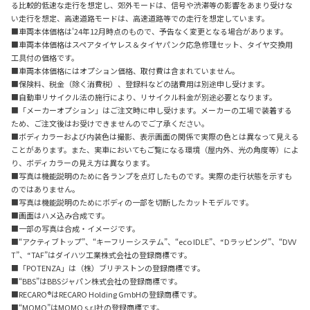
る比較的低速な走行を想定し、郊外モードは、信号や渋滞等の影響をあまり受けな
い走行を想定、高速道路モードは、高速道路等での走行を想定しています。
■車両本体価格は'24年12月時点のもので、予告なく変更となる場合があります。
■車両本体価格はスペアタイヤレス＆タイヤパンク応急修理セット、タイヤ交換用
工具付の価格です。
■車両本体価格にはオプション価格、取付費は含まれていません。
■保険料、税金（除く消費税）、登録料などの諸費用は別途申し受けます。
■自動車リサイクル法の施行により、リサイクル料金が別途必要となります。
■「メーカーオプション」はご注文時に申し受けます。メーカーの工場で装着する
ため、ご注文後はお受けできませんのでご了承ください。
■ボディカラーおよび内装色は撮影、表示画面の関係で実際の色とは異なって見える
ことがあります。また、実車においてもご覧になる環境（屋内外、光の角度等）によ
り、ボディカラーの見え方は異なります。
■写真は機能説明のために各ランプを点灯したものです。実際の走行状態を示すも
のではありません。
■写真は機能説明のためにボディの一部を切断したカットモデルです。
■画面はハメ込み合成です。
■一部の写真は合成・イメージです。
■“アクティブトップ”、“キーフリーシステム”、“eco IDLE”、“Dラッピング”、“DVV
T”、“TAF”はダイハツ工業株式会社の登録商標です。
■「POTENZA」は（株）ブリヂストンの登録商標です。
■“BBS”はBBSジャパン株式会社の登録商標です。
■RECARO®はRECARO Holding GmbHの登録商標です。
■“MOMO”はMOMO s.r.l社の登録商標です。