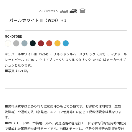
アングル切り替え
パールホワイトⅢ〈W24〉
＊1
MONOTONE
＊1. パールホワイトⅢ〈W24〉、リキッドシルバーメタリック〈S39〉、マタドール
レッドパール〈R70〉、クリアブルークリスタルメタリック〈B63〉はメーカーオプ
ションとなります。
■写真はCVT車。
■燃料消費率は定められた試験条件のもとでの値です。お客様の使用環境（気象、
渋滞等）や運転方法（急発進、エアコン使用等）に応じて燃料消費率は異なりま
す。
■WLTCモードは、市街地、郊外、高速道路の各走行モードを平均的な使用時間配分
で構成した国際的な走行モードです。市街地モードは、信号や渋滞等の影響を受け