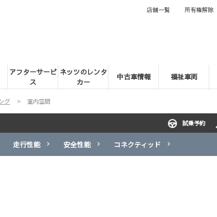
店舗一覧
所有権解除
アフターサービ
ネッツのレンタ
中古車情報
福祉車両
ス
カー
ング
室内空間
試乗予約
走行性能
安全性能
コネクティッド