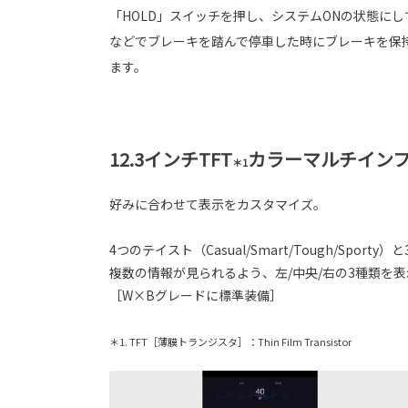
「HOLD」スイッチを押し、システムONの状態に
などでブレーキを踏んで停車した時にブレーキを保
ます。
12.3インチTFT
カラーマルチイン
＊1
好みに合わせて表示をカスタマイズ。
4つのテイスト（Casual/Smart/Tough/
複数の情報が見られるよう、左/中央/右の3種類を
［W×Bグレードに標準装備］
＊1. TFT［薄膜トランジスタ］：Thin Film Transistor