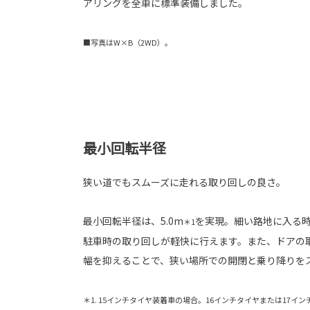
アリングを全車に標準装備しました。
■写真はW×B（2WD）。
最小回転半径
狭い道でもスムーズに走れる取り回しの良さ。
最小回転半径は、5.0m
を実現。細い路地に入る時
＊1
駐車時の取り回しが軽快に行えます。また、ドアの
幅を抑えることで、狭い場所での開閉と乗り降りを
＊1. 15インチタイヤ装着車の場合。16インチタイヤまたは17イ