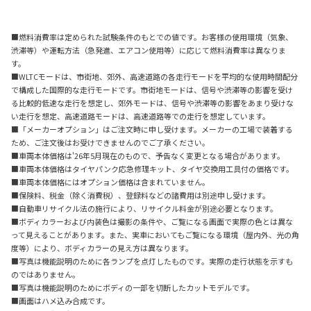
■燃料消費率は定められた試験条件のもとでの値です。お客様の使用環境（気象、
渋滞等）や運転方法（急発進、エアコン使用等）に応じて燃料消費率は異なりま
す。
■WLTCモードは、市街地、郊外、高速道路の各走行モードを平均的な使用時間配分
で構成した国際的な走行モードです。市街地モードは、信号や渋滞等の影響を受け
る比較的低速な走行を想定し、郊外モードは、信号や渋滞等の影響をあまり受けな
い走行を想定、高速道路モードは、高速道路等での走行を想定しています。
■「メーカーオプション」はご注文時に申し受けます。メーカーの工場で装着する
ため、ご注文後はお受けできませんのでご了承ください。
■車両本体価格は'26年5月現在のもので、予告なく変更となる場合があります。
■車両本体価格はタイヤパンク応急修理キット、タイヤ交換用工具付の価格です。
■車両本体価格にはオプション価格は含まれていません。
■保険料、税金（除く消費税）、登録料などの諸費用は別途申し受けます。
■自動車リサイクル法の施行により、リサイクル料金が別途必要となります。
■ボディカラーおよび内装色は撮影の条件や、ご覧になる画面で実際の色とは異な
って見えることがあります。また、実車においてもご覧になる環境（屋内外、光の角
度等）により、ボディカラーの見え方は異なります。
■写真は機能説明のために各ランプを点灯したものです。実際の走行状態を示すも
のではありません。
■写真は機能説明のためにボディの一部を切断したカットモデルです。
■画面はハメ込み合成です。