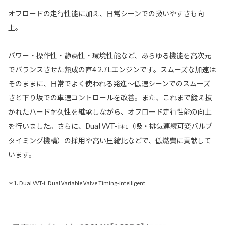
オフロードの走行性能に加え、日常シーンでの扱いやすさも向
上。
パワー・操作性・静粛性・環境性能など、あらゆる機能を高次元
でバランスさせた熟成の直4 2.7Lエンジンです。スムーズな加速は
そのままに、日常でよく使われる発進〜低速シーンでのスムーズ
さと下り坂での車速コントロールを改善。また、これまで鍛え抜
かれたハード耐久性を継承しながら、オフロード走行性能の向上
を行いました。さらに、Dual VVT-i
（吸・排気連続可変バルブ
＊1
タイミング機構）の採用や高い圧縮比などで、低燃費に貢献して
います。
＊1. Dual VVT-i: Dual Variable Valve Timing-intelligent