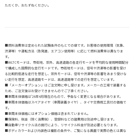
ただくか、おたずねください。
■燃料消費率は定められた試験条件のもとでの値です。お客様の使用環境（気象、
渋滞等）や運転方法（急発進、エアコン使用等）に応じて燃料消費率は異なりま
す。
■WLTCモードは、市街地、郊外、高速道路の各走行モードを平均的な使用時間配分
で構成した国際的な走行モードです。市街地モードは、信号や渋滞等の影響を受け
る比較的低速な走行を想定し、郊外モードは、信号や渋滞等の影響をあまり受けな
い走行を想定、高速道路モードは、高速道路等での走行を想定しています。
■「メーカーオプション」はご注文時に申し受けます。メーカーの工場で装着する
ため、ご注文後はお受けできませんのでご了承ください。
■車両本体価格は'26年4月現在のもので、予告なく変更となる場合があります。
■車両本体価格はスペアタイヤ（車両装着タイヤ）、タイヤ交換用工具付の価格で
す。
■車両本体価格にはオプション価格は含まれていません。
■保険料、税金（除く消費税）、登録料などの諸費用は別途申し受けます。
■自動車リサイクル法の施行により、リサイクル料金が別途必要となります。
■ボディカラーおよび内装色は撮影の条件や、ご覧になる画面で実際の色とは異な