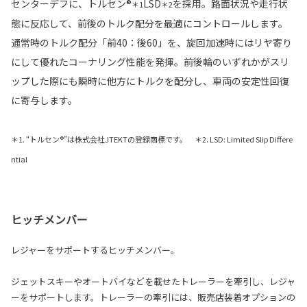
センターデフに、トルセン®
LSD
を採用。路面状況や走行状
＊1
＊2
態に反応して、前後のトルク配分を最適にコントロールします。
通常時のトルク配分「前40：後60」を、旋回加速時にはリヤ寄り
にして優れたコーナリング性能を発揮。前後輪のいずれかがスリ
ップした際にも瞬時に他方にトルクを配分し、車両の安定性回復
に寄与します。
＊1. “トルセン®”は株式会社JTEKTの登録商標です。 ＊2. LSD: Limited Slip Differe
ntial
ヒッチメンバー
レジャーをサポートするヒッチメンバー。
ジェットスキーやオートバイなどを載せたトレーラーを牽引し、レジャ
ーをサポートします。トレーラーの牽引には、販売店装着オプションの