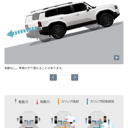
+
制御なし。車両がずり落ちることがあります。
制