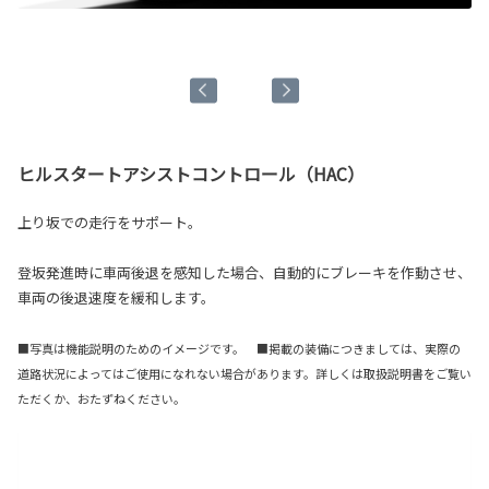
ト
■
■詳
ヒルスタートアシストコントロール（HAC）
上り坂での走行をサポート。
登坂発進時に車両後退を感知した場合、自動的にブレーキを作動させ、
車両の後退速度を緩和します。
■写真は機能説明のためのイメージです。 ■掲載の装備につきましては、実際の
道路状況によってはご使用になれない場合があります。詳しくは取扱説明書をご覧い
ただくか、おたずねください。