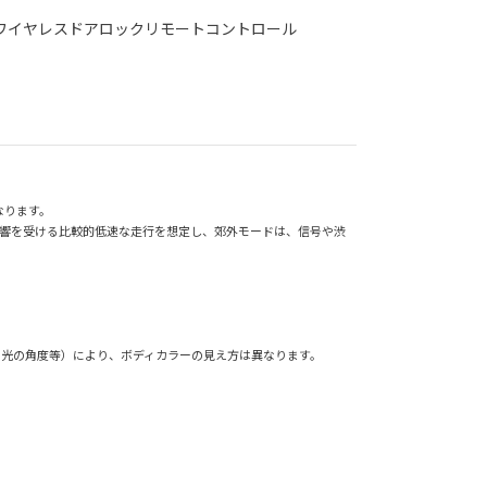
ワイヤレスドアロックリモートコントロール
なります。
影響を受ける比較的低速な走行を想定し、郊外モードは、信号や渋
、光の角度等）により、ボディカラーの見え方は異なります。