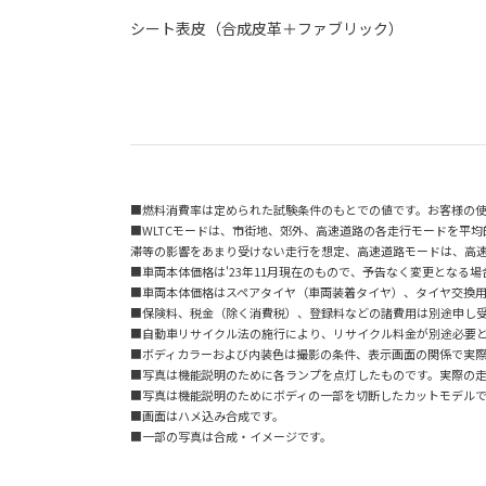
シート表皮（合成皮革＋ファブリック）
■燃料消費率は定められた試験条件のもとでの値です。お客様の
■WLTCモードは、市街地、郊外、高速道路の各走行モードを平
滞等の影響をあまり受けない走行を想定、高速道路モードは、高
■車両本体価格は'23年11月現在のもので、予告なく変更となる
■車両本体価格はスペアタイヤ（車両装着タイヤ）、タイヤ交換
■保険料、税金（除く消費税）、登録料などの諸費用は別途申し
■自動車リサイクル法の施行により、リサイクル料金が別途必要
■ボディカラーおよび内装色は撮影の条件、表示画面の関係で実
■写真は機能説明のために各ランプを点灯したものです。実際の
■写真は機能説明のためにボディの一部を切断したカットモデル
■画面はハメ込み合成です。
■一部の写真は合成・イメージです。