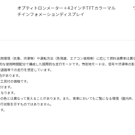
オプティトロンメーター＋4.2インチTFTカラーマル
チインフォメーションディスプレイ
使用環境（気象、渋滞等）や運転方法（急発進、エアコン使用等）に応じて燃料消費率は異
均的な使用時間配分で構成した国際的な走行モードです。市街地モードは、信号や渋滞等の
速道路等での走行を想定しています。
場合があります。
用工具付の価格です。
受けます。
となります。
際の色とは異なって見えることがあります。また、実車においてもご覧になる環境（屋内外
走行状態を示すものではありません。
です。