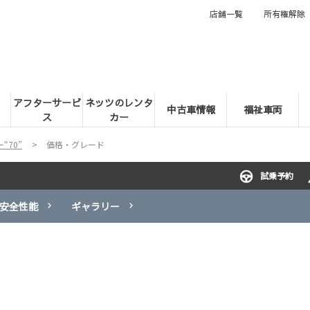
店舗一覧
所有権解除
アフターサービ
ネッツのレンタ
中古車情報
福祉車両
ス
カー
“70”
価格・グレード
試乗予約
安全性能
ギャラリー