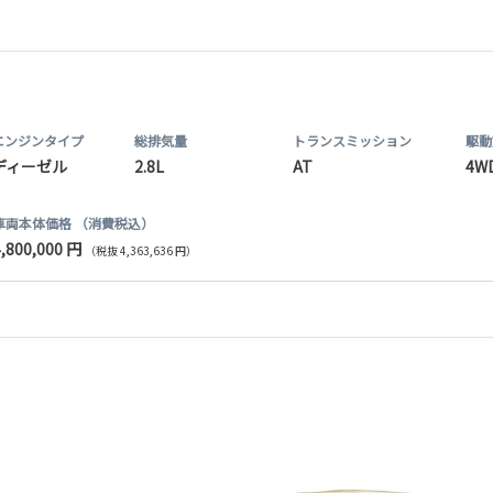
エンジンタイプ
総排気量
トランス
ミッション
駆動
ディーゼル
2.8L
AT
4W
車両本体価格
（消費税込）
4,800,000 円
（税抜 4,363,636 円）