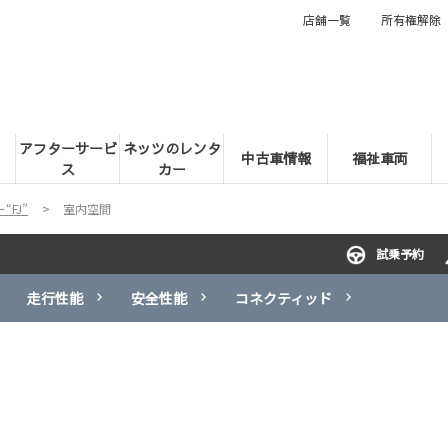
店舗一覧
所有権解除
アフターサービ
ネッツのレンタ
中古車情報
福祉車両
ス
カー
FJ”
室内空間
試乗予約
走行性能
安全性能
コネクティッド