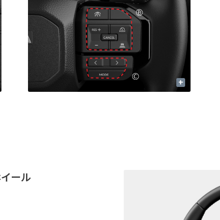
+
ホイール