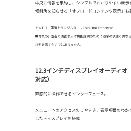
中央に情報を集約し、シンプルでわかりやすい表示
傾斜角を知らせる「オフロードコンテンツ表示」も
＊1. TFT［薄膜トランジスタ］：Thin Film Transistor
■写真の計器盤と画面表示は機能説明のために通常の状態と異な
状態を示すものではありません。
12.3インチディスプレイオーディ
対応）
直感的に操作できるインターフェース。
メニューへのアクセスのしやすさ、表示項目のわか
したディスプレイを搭載。