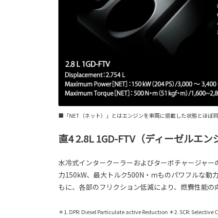
■「NET（ネット）」とはエンジンを車両に搭載した状態とほぼ
直4 2.8L 1GD-FTV（ディーゼルエ
水冷式インタークーラーおよびターボチャージャー
力150kW、最大トルク500N・mものパワフルな動
もに、各部のフリクション低減により、燃費性能の
＊1. DPR: Diesel Particulate active Reduction ＊2. SCR: Selective 