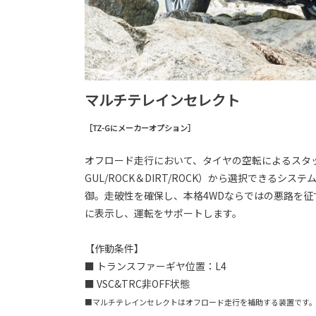
マルチテレインセレクト
［TZ-Gにメーカーオプション］
オフロード走行において、タイヤの空転によるスタック
GUL/ROCK＆DIRT/ROCK）から選択でき
御。走破性を確保し、本格4WDならではの悪路を
に表示し、運転をサポートします。
【作動条件】
■ トランスファーギヤ位置：L4
■ VSC&TRC非OFF状態
■マルチテレインセレクトはオフロード走行を補助する装置です。