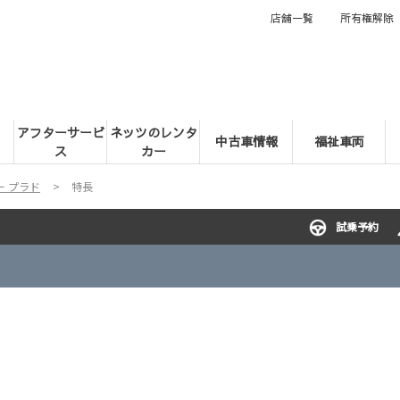
店舗一覧
所有権解除
アフターサービ
ネッツのレンタ
中古車情報
福祉車両
ス
カー
 プラド
特長
試乗予約