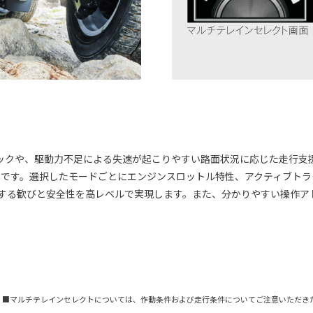
や、駆動力不足による失速が起こりやすい路面状況に応じた走行支援を、5つの
るシステムです。選択したモードごとにエンジンスロットル特性、アクティブ
征する歓びと安全性を高レベルで実現します。また、分かりやすい操作ア
 ■マルチテレインセレクトについては、作動条件および走行条件についてご注意いただき