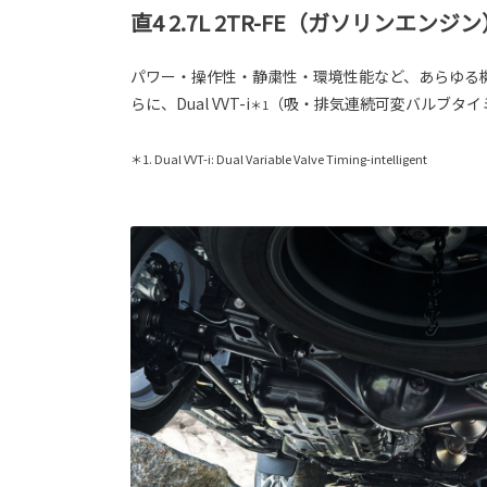
直4 2.7L 2TR-FE（ガソリンエンジ
パワー・操作性・静粛性・環境性能など、あらゆる機
らに、Dual VVT-i
（吸・排気連続可変バルブタイ
＊1
＊1. Dual VVT-i: Dual Variable Valve Timing-intelligent