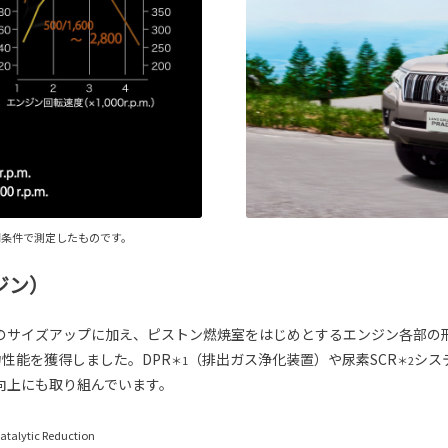
同条件で測定したものです。
ンジン）
のサイズアップに加え、ピストン燃焼室をはじめとするエンジン各部の
力性能を獲得しました。DPR
（排出ガス浄化装置）や尿素SCR
シス
＊1
＊2
向上にも取り組んでいます。
Catalytic Reduction