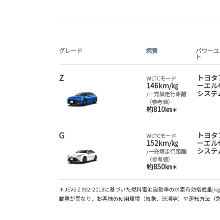
グレード
燃費
パワーユ
ト
Z
トヨタ
WLTCモード
146km/㎏
ーエル
システ
/一充填走行距離
（参考値）
約810㎞
＊
G
トヨタ
WLTCモード
152km/㎏
ーエル
システ
/一充填走行距離
（参考値）
約850㎞
＊
＊JEVS Z 902-2018に基づいた燃料電池自動車の水素有効搭
載量が異なり、お客様の使用環境（気象、渋滞等）や運転方法（