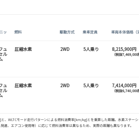
ニッ
燃料
駆動方式
乗車定員
車両本体価格（
フュ
圧縮水素
2WD
5人乗り
8,215,900円
セル
（税抜7,469,00
ム
フュ
圧縮水素
2WD
5人乗り
7,414,000円
セル
（税抜6,740,00
ム
載量[kg]と、WLTCモード走行パターンによる燃料消費率[km/kg]とを乗算した距離。水
急発進、エアコン使用等）に応じて燃料消費率は異なるため、実際の距離も異なります。