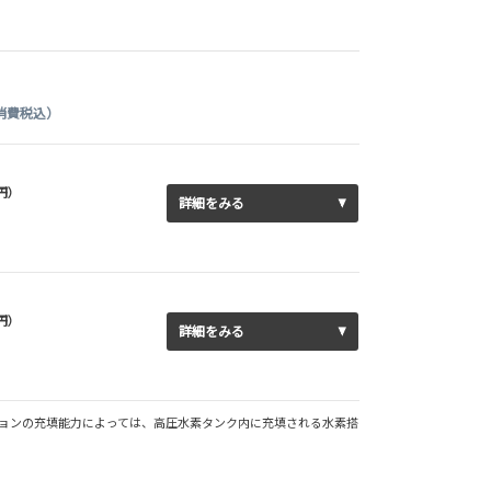
消費税込）
0円）
詳細をみる
0円）
詳細をみる
素ステーションの充填能力によっては、高圧水素タンク内に充填される水素搭