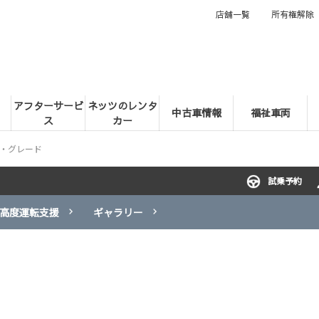
店舗一覧
所有権解除
アフターサービ
ネッツのレンタ
中古車情報
福祉車両
ス
カー
・グレード
試乗予約
高度運転支援
ギャラリー