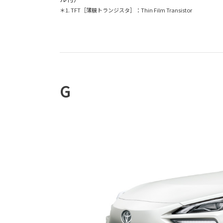
＊1. TFT［薄膜トランジスタ］：Thin Film Transistor
G