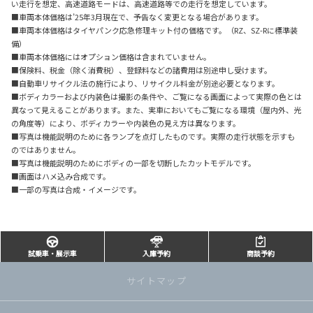
い走行を想定、高速道路モードは、高速道路等での走行を想定しています。
■車両本体価格は’25年3月現在で、予告なく変更となる場合があります。
■車両本体価格はタイヤパンク応急修理キット付の価格です。（RZ、SZ-Rに標準装
備）
■車両本体価格にはオプション価格は含まれていません。
■保険料、税金（除く消費税）、登録料などの諸費用は別途申し受けます。
■自動車リサイクル法の施行により、リサイクル料金が別途必要となります。
■ボディカラーおよび内装色は撮影の条件や、ご覧になる画面によって実際の色とは
異なって見えることがあります。また、実車においてもご覧になる環境（屋内外、光
の角度等）により、ボディカラーや内装色の見え方は異なります。
■写真は機能説明のために各ランプを点灯したものです。実際の走行状態を示すも
のではありません。
■写真は機能説明のためにボディの一部を切断したカットモデルです。
■画面はハメ込み合成です。
■一部の写真は合成・イメージです。
試乗車・展示車
入庫予約
商談予約
サイトマップ