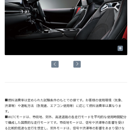
+
■燃料消費率は定められた試験条件のもとでの値です。お客様の使用環境（気象、
渋滞等）や運転方法（急発進、エアコン使用等）に応じて燃料消費率は異なりま
す。
■WLTCモードは、市街地、郊外、高速道路の各走行モードを平均的な使用時間配分
で構成した国際的な走行モードです。市街地モードは、信号や渋滞等の影響を受け
る比較的低速な走行を想定し、郊外モードは、信号や渋滞等の影響をあまり受けな