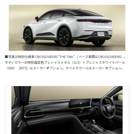
■写真は特別仕様車 CROSSOVER RS “THE 70th”（ ベース車両はCROSSOVER RS）。
ボディカラーの特別設定色プレシャスメタル〈1L5〉×プレシャスホワイトパール
〈090〉［M75］はメーカーオプション。サイドデカールはメーカーオプション。