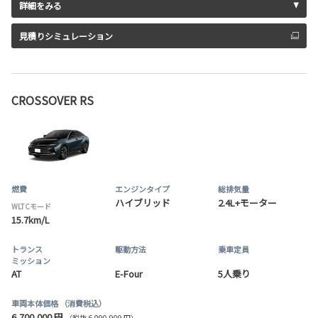
詳細をみる
見積りシミュレーション
CROSSOVER RS
燃費
エンジンタイプ
総排気量
ハイブリッド
2.4L+モーター
WLTCモード
15.7km/L
トランス
駆動方法
乗車定員
ミッション
AT
E-Four
5人乗り
車両本体価格
（消費税込）
6,700,000 円
（税抜 6,090,909 円）