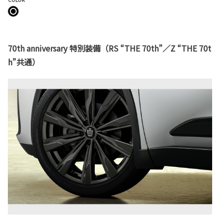
70th anniversary 特別装備（RS “THE 70th”／Z “THE 70t
h”共通）