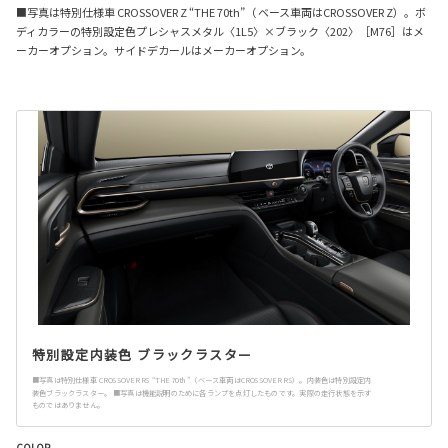
■写真は特別仕様車 CROSSOVER Z “THE 70th”（ ベース車両はCROSSOVER Z）。ボ
ディカラーの特別設定色プレシャスメタル〈1L5〉×ブラック〈202〉［M76］はメ
ーカーオプション。サイドデカールはメーカーオプション。
特別設定内装色 ブラックラスター
■写真は特別仕様車 CROSSOVER RS “THE 70th”（ベース車両はCROSSOVER RS）。内装色は特別設定内
装色ブラックラスター。 ■写真は機能説明のために各ランプを点灯したものです。実際の走行状態を示す
ものではありません。
COLOR