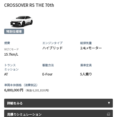
CROSSOVER RS THE 70th
燃費
エンジンタイプ
総排気量
ハイブリッド
2.4L+モーター
WLTCモード
15.7km/L
トランス
駆動方法
乗車定員
ミッション
AT
E-Four
5人乗り
車両本体価格
（消費税込）
6,800,000 円
（税抜 6,181,818 円）
詳細をみる
見積りシミュレーション