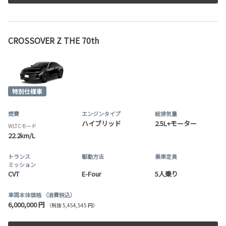
CROSSOVER Z THE 70th
燃費
エンジンタイプ
総排気量
ハイブリッド
2.5L+モーター
WLTCモード
22.2km/L
トランス
駆動方法
乗車定員
ミッション
CVT
E-Four
5人乗り
車両本体価格
（消費税込）
6,000,000 円
（税抜 5,454,545 円）