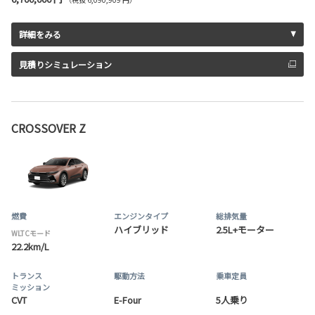
詳細をみる
見積りシミュレーション
CROSSOVER Z
燃費
エンジンタイプ
総排気量
ハイブリッド
2.5L+モーター
WLTCモード
22.2km/L
トランス
駆動方法
乗車定員
ミッション
CVT
E-Four
5人乗り