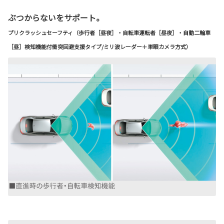
ぶつからないをサポート。
プリクラッシュセーフティ（歩行者［昼夜］・自転車運転者［昼夜］・自動二輪車
［昼］検知機能付衝突回避支援タイプ/ミリ波レーダー＋単眼カメラ方式）