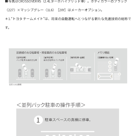
■写真はCROSSOVER RS（2.4Lターボハイブリッド車）。ボディカラーのブラック
〈227〉×マッシブグレー〈1L6〉［2XY］はメーカーオプション。
＊1.“トヨタ チームメイト”は、将来の自動運転へとつながる新たな先進技術の総称で
す。