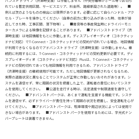
バンスト ドライブ（渋滞時支援）は作動しません（中央分離帯がポール等で区切ら
れている暫定供用区間、サービスエリア、料金所、路線新設された道路等）。 ■
例えば次のようなものの検出には限界があります。必要に応じて自らハンドル・アク
セル・ブレーキを操作してください（自車の前方に割り込みがあった時、他車が接
近してきた時、工事区間、落下物等）。 ■衝突等の事故発生時にドライバーモニ
ターカメラによる映像を記録することがあります。 ■アドバンスト ドライブ（渋
滞時支援）は地図情報をもとに作動します。ディスプレイオーディオ（コネクティッ
ドナビ対応）でT-Connect・コネクティッドナビの契約が切れている場合、地図情報
が利用できなくなるのでアドバンスト ドライブ（渋滞時支援）は作動しません。継
続的に利用するには、T-Connect・コネクティッドナビの契約更新が必要です。ディ
スプレイオーディオ（コネクティッドナビ対応）Plusは、T-Connect・コネクティッ
ドナビの契約切れであっても地図情報を利用できるため、アドバンスト ドライブ
（渋滞時支援）の継続使用が可能です。ただし地図情報が更新されなくなるため、
実際の道路状況と異なることでシステムが正常に作動しないおそれがあります。シ
ステムを過信せず、常に周囲の状況を把握した上で、運転者の責任においてシステ
ムを使用してください。 ■公道を走行する時は、法定速度や制限速度を遵守して
ください。 ■アドバンスト パークは、あくまで運転を支援する機能です。システ
ムを過信せず、必ずドライバーが責任を持って周囲の状況を把握し、安全運転を心が
けてください。 ■アドバンスト パークは、駐車環境や周辺状況によっては使用で
きない場合があります。 ■アドバンスト パークを使用するためには、字光式ナン
バープレートは装着できません。