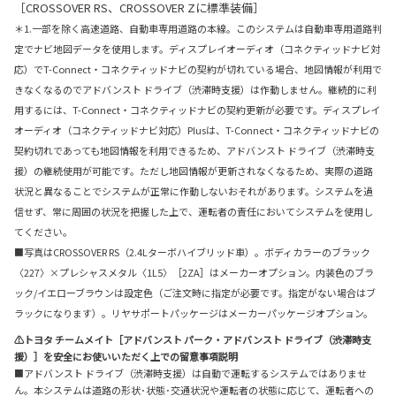
［CROSSOVER RS、CROSSOVER Zに標準装備］
＊1.一部を除く高速道路、自動車専用道路の本線。このシステムは自動車専用道路判
定でナビ地図データを使用します。ディスプレイオーディオ（コネクティッドナビ対
応）でT-Connect・コネクティッドナビの契約が切れている場合、地図情報が利用で
きなくなるのでアドバンスト ドライブ（渋滞時支援）は作動しません。継続的に利
用するには、T-Connect・コネクティッドナビの契約更新が必要です。ディスプレイ
オーディオ（コネクティッドナビ対応）Plusは、T-Connect・コネクティッドナビの
契約切れであっても地図情報を利用できるため、アドバンスト ドライブ（渋滞時支
援）の継続使用が可能です。ただし地図情報が更新されなくなるため、実際の道路
状況と異なることでシステムが正常に作動しないおそれがあります。システムを過
信せず、常に周囲の状況を把握した上で、運転者の責任においてシステムを使用し
てください。
■写真はCROSSOVER RS（2.4Lターボハイブリッド車）。ボディカラーのブラック
〈227〉×プレシャスメタル〈1L5〉［2ZA］はメーカーオプション。内装色のブラ
ック/イエローブラウンは設定色（ご注文時に指定が必要です。指定がない場合はブ
ラックになります）。リヤサポートパッケージはメーカーパッケージオプション。
⚠トヨタ チームメイト［アドバンスト パーク・アドバンスト ドライブ（渋滞時支
援）］を安全にお使いいただく上での留意事項説明
■アドバンスト ドライブ（渋滞時支援）は自動で運転するシステムではありませ
ん。本システムは道路の形状･状態･交通状況や運転者の状態に応じて、運転者への