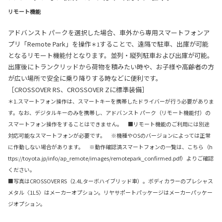
リモート機能
アドバンスト パークを選択した場合、車外から専用スマートフォンア
プリ「Remote Park」を操作
することで、遠隔で駐車、出庫が可能
＊1
となるリモート機能付となります。並列・縦列駐車および出庫が可能。
出庫後にトランクリッドから荷物を積みたい時や、お子様や高齢者の方
が広い場所で安全に乗り降りする時などに便利です。
［CROSSOVER RS、CROSSOVER Zに標準装備］
＊1.スマートフォン操作は、スマートキーを携帯したドライバーが行う必要がありま
す。なお、デジタルキーのみを携帯し、アドバンスト パーク（リモート機能付）の
スマートフォン操作をすることはできません。 ■リモート機能のご利用には別途
対応可能なスマートフォンが必要です。 ※機種やOSのバージョンによっては正常
に作動しない場合があります。 ※動作確認済スマートフォンの一覧は、こちら（h
ttps://toyota.jp/info/ap_remote/images/remotepark_confirmed.pdf）よりご確認
ください。
■写真はCROSSOVER RS（2.4Lターボハイブリッド車）。ボディカラーのプレシャス
メタル〈1L5〉はメーカーオプション。リヤサポートパッケージはメーカーパッケー
ジオプション。