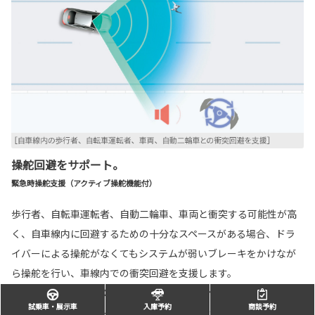
操舵回避をサポート。
緊急時操舵支援（アクティブ操舵機能付）
歩行者、自転車運転者、自動二輪車、車両と衝突する可能性が高
く、自車線内に回避するための十分なスペースがある場合、ドラ
イバーによる操舵がなくてもシステムが弱いブレーキをかけなが
ら操舵を行い、車線内での衝突回避を支援します。
［CROSSOVER RS、CROSSOVER Zに標準装備］
試乗車・展示車
入庫予約
商談予約
■回避するための十分なスペースがない、また、回避先に物があるとシステムが判断