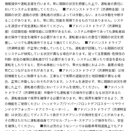
情報提供や運転支援を行います。常に周囲の状況を把握した上で、運転者の責任に
おいてシステムを使用してください。 ■アドバンスト ドライブ（渋滞時支援）は
周囲の状況･道路の状態･運転者の状態によっては作動しない、または作動を中断す
ることがあります。また、常に同じ性能を発揮できるものではありません。システ
ムを過信せず安全運転に努めてください。 ■アドバンスト ドライブ（渋滞時支
援）の認識性能･制御性能には限界があるため、システム作動中であっても運転者自
身の操作で安全を確保する必要があります。運転者は自らの責任で周囲の状況を把
握し、いつでも運転操作できるよう備えてください。 ■アドバンスト ドライブ
（渋滞時支援）が正常に作動していたとしても、運転者が認識している周囲の状況
とシステムが検知している状況が異なる場合があります。従って注意義務･危険性の
判断･安全の確保は運転者が行う必要があります。システムに頼ったり安全を委ねる
運転をしたりすると、思わぬ事故につながり、重大な傷害におよぶか、最悪の場合
死亡につながるおそれがあります。 ■アドバンスト ドライブ（渋滞時支援）は地
図情報をもとに制御するため、工事などで実際の道路状況と地図情報が異なる場
合、正常に作動しないおそれがあります。システムを過信せず、常に周囲の状況を把
握した上で、運転者の責任においてシステムを使用してください。 ■アドバンス
ト ドライブ（渋滞時支援）作動中でも運転者での操作が必要となる状況があるた
め、運転者自身で視界を確保する必要があります。常に視界を確保できるよう、次
の機能をご使用ください（ヘッドランプ/ワイパー/フロントデフロスター･リヤウイ
ンドゥデフォッガー･ドアミラーヒーター）。 ■アドバンスト ドライブ（渋滞時支
援）は状況に応じてディスプレイ表示でステアリングの保持を促すことがあります。
その際はただちに運転者自身でアクセル･ブレーキ･ステアリング操作を行い、安全
を確保してください。 ■例えば次のようなシーンでは自動車専用道路上でもアド