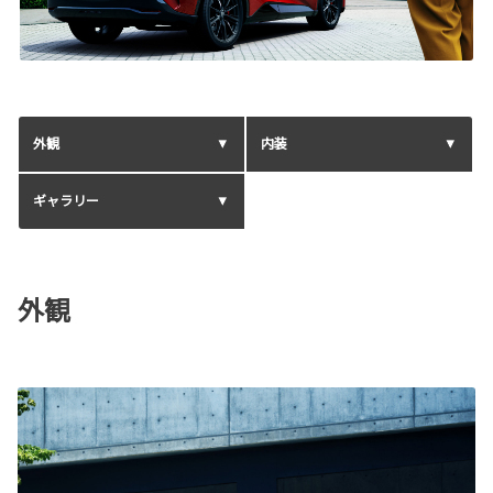
外観
内装
ギャラリー
外観