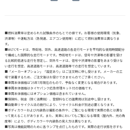
■燃料消費率は定められた試験条件のもとでの値です。お客様の使用環境（気象、
渋滞等）や運転方法（急発進、エアコン使用等）に応じて燃料消費率は異なりま
す。
■WLTCモードは、市街地、郊外、高速道路の各走行モードを平均的な使用時間配分
で構成した国際的な走行モードです。市街地モードは、信号や渋滞等の影響を受け
る比較的低速な走行を想定し、郊外モードは、信号や渋滞等の影響をあまり受けな
い走行を想定、高速道路モードは、高速道路等での走行を想定しています。
■「メーカーオプション」「設定あり」はご注文時に申し受けます。メーカーの工
場で装着するため、ご注文後はお受けできませんのでご了承ください。
■車両本体価格は'25年7月現在のもので、予告なく変更となる場合があります。
■車両本体価格はタイヤパンク応急修理キット付の価格です。
■車両本体価格にはオプション価格は含まれていません。
■保険料、税金（除く消費税）、登録料などの諸費用は別途申し受けます。
■自動車リサイクル法の施行により、リサイクル料金が別途必要となります。
■ボディカラーおよび内装色は撮影の条件や、ご覧になる環境で実際の色とは異な
って見えることがあります。また、実車においてもご覧になる環境（屋内外、光の角
度等）により、ボディカラーや内装色の見え方は異なります。
■写真は機能説明のために各ランプを点灯したものです。実際の走行状態を示すも