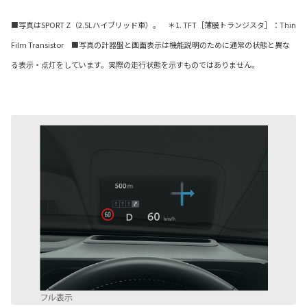
■写真はSPORT Z（2.5Lハイブリッド車）。 ＊1. TFT［薄膜トランジスタ］：Thin
Film Transistor ■写真の計器盤と画面表示は機能説明のために通常の状態と異な
る表示・点灯をしています。実際の走行状態を示すものではありません。