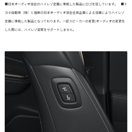
■日本オーディオ協会のハイレゾ定義に準拠した製品にロゴを冠しています。 ■ト
ヨタ自動車（株）と複数の日本オーディオ協会会員企業による協業によりハイレゾ
定義に準拠した製品となっております。一部スピーカーの変更/オーディオの変更を
した際には、ハイレゾ音質をサポートしません。