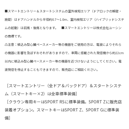
■スマートエントリー＆スタートシステムの室外検知エリア（ドアロックの解錠・
施錠）はドアハンドルから半径約0.7〜1.0m、室内検知エリア（ハイブリッドシステ
ムの起動）は前席・後席となります。 ■スマートエントリーは株式会社ユーシン
の商標です。
⚠注意：植込み型心臓ペースメーカー等の機器をご使用の方は、電波によりそれら
の機器に影響を及ぼすおそれがありますので、車両に搭載された発信機から約22cm
以内に植込み型心臓ペースメーカー等の機器を近づけないようにしてください。電
波発信を停止することもできますので、販売店にご相談ください。
［スマートエントリー（全ドア＆バックドア）＆スタートシステ
ム（スマートキー×2）は全車標準装備］
［クラウン専用キーはSPORT RSに標準装備。SPORT Zに販売店
装着オプション。スマートキーはSPORT Z、SPORT Gに標準装
備］