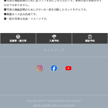
■写真は機能説明のために各ランプを点灯させたものです。実際の走行状態を示す
ものではありません。
■写真は機能説明のためにボディの一部を切断したカットモデルです。
■画面はハメ込み合成です。
■一部の写真は合成・イメージです。
試乗車・展示車
入庫予約
商談予約
サイトマップ
Copyright ©NETZ TOKUSHIMA All rights reserved.
徳島県公安委員会 第801010000465号