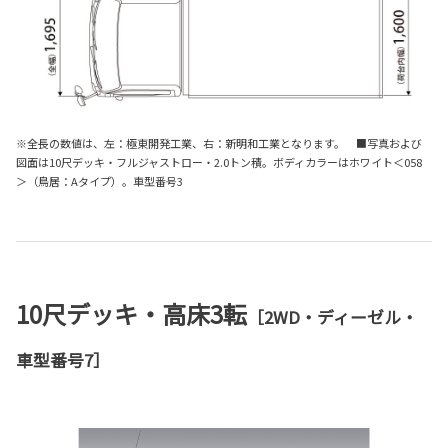
※全長の数値は、左：極東開発工業、右：新明和工業となります。 ■写真および
図面は10尺デッキ・フルジャストロー・2.0トン積。ボディカラーはホワイト＜058
＞（鳥居：Aタイプ）。車型番号3
10尺デッキ・高床3転
［2WD・ディーゼル・
車型番号7］