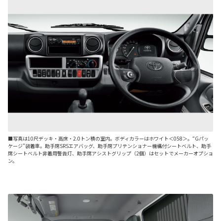
■写真は10尺デッキ・高床・2.0トン積の室内。ボディカラーはホワイト＜058＞。“Gパッ
ケージ”装着車。助手席SRSエアバッグ、助手席プリテンショナー機構付シートベルト、助手
席シートベルト非着用警告灯、助手席アシストグリップ（2個）はセットでメーカーオプショ
ン。