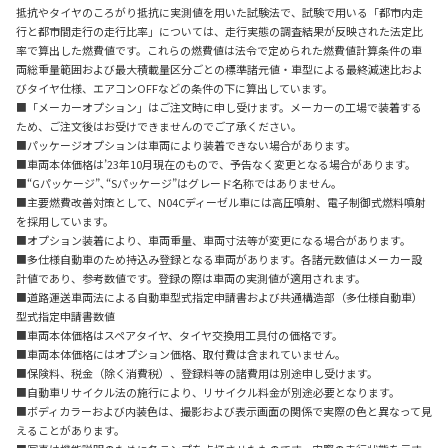
抵抗やタイヤのころがり抵抗に実測値を用いた試験法で、試験で用いる「都市内走
行と都市間走行の走行比率」については、走行実態の調査結果が反映された法定比
率で算出した燃費値です。これらの燃費値は法令で定められた燃費値計算条件の車
両総重量範囲および最大積載量区分ごとの標準諸元値・車型による最終減速比およ
びタイヤ仕様、エアコンOFFなどの条件の下に算出しています。
■「メーカーオプション」はご注文時に申し受けます。メーカーの工場で装着する
ため、ご注文後はお受けできませんのでご了承ください。
■パッケージオプションは車両により装着できない場合があります。
■車両本体価格は’23年10月現在のもので、予告なく変更となる場合があります。
■“Gパッケージ”､“Sパッケージ”はグレード名称ではありません。
■主要燃費改善対策として、N04Cディーゼル車には高圧噴射、電子制御式燃料噴射
を採用しています。
■オプション装着により、車両重量、車両寸法等が変更になる場合があります。
■多仕様自動車のため持込み登録となる車両があります。各諸元数値はメーカー設
計値であり、参考数値です。登録の際は車両の実測値が適用されます。
■道路運送車両法による自動車型式指定申請書および共通構造部（多仕様自動車）
型式指定申請書数値
■車両本体価格はスペアタイヤ、タイヤ交換用工具付の価格です。
■車両本体価格にはオプション価格、取付費は含まれていません。
■保険料、税金（除く消費税）、登録料等の諸費用は別途申し受けます。
■自動車リサイクル法の施行により、リサイクル料金が別途必要となります。
■ボディカラーおよび内装色は、撮影および表示画面の関係で実際の色と異なって見
えることがあります。