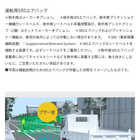
運転席SRSエアバッグ
＊助手席はメーカーオプション。 ＊助手席SRSエアバッグ、助手席プリテンショナ
ー機構付シートベルト、助手席シートベルト非着用警告灯、助手席アシストグリッ
プ（2個）はセットでメーカーオプション。 ＊SRSエアバッグおよびプリテンショ
ナー機能は、衝突の条件によっては作動しない場合があります。 ＊SRS（乗員保護
補助装置）：Supplemental Restraint System ＊SRSエアバッグはシートベルトを
補助する装置です。必ずシートベルトをご着用ください。 ＊助手席SRSエアバッグ
装着車においてチャイルドシートなどを助手席に装着する際には、後ろ向きにしな
いなど、ご注意いただきたい項目があります。
■写真は機能説明のためSRSエアバッグが作動した状態をイメージしたものです。