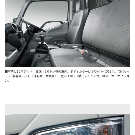
■写真は10尺デッキ・高床・2.0トン積の室内。ボディカラーはホワイト＜058＞。“Sパッケ
ージ”装着車。灰皿（運転席・助手席）、室内LED灯（手元スイッチ付）はメーカーオプショ
ン。