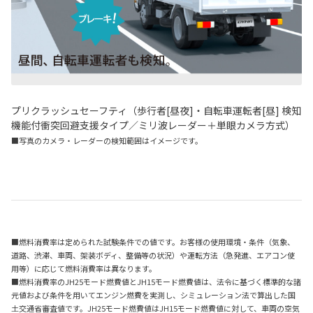
プリクラッシュセーフティ（歩行者[昼夜]・自転車運転者[昼] 検知
機能付衝突回避支援タイプ／ミリ波レーダー＋単眼カメラ方式）
■写真のカメラ・レーダーの検知範囲はイメージです。
■燃料消費率は定められた試験条件での値です。お客様の使用環境・条件（気象、
道路、渋滞、車両、架装ボディ、整備等の状況）や運転方法（急発進、エアコン使
用等）に応じて燃料消費率は異なります。
■燃料消費率のJH25モード燃費値とJH15モード燃費値は、法令に基づく標準的な諸
元値および条件を用いてエンジン燃費を実測し、シミュレーション法で算出した国
土交通省審査値です。JH25モード燃費値はJH15モード燃費値に対して、車両の空気