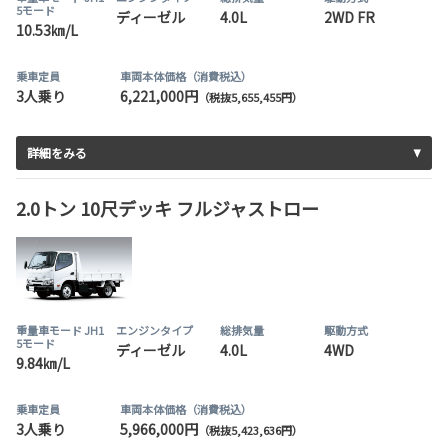
5モード
ディーゼル
4.0L
2WD FR
10.53㎞/L
乗車定員
車両本体価格（消費税込）
3人乗り
6,221,000円
（税抜5,655,455円）
詳細をみる
2.0トン 10尺デッキ フルジャストロー
重量車モード JH1
エンジンタイプ
総排気量
駆動方式
5モード
ディーゼル
4.0L
4WD
9.84㎞/L
乗車定員
車両本体価格（消費税込）
3人乗り
5,966,000円
（税抜5,423,636円）