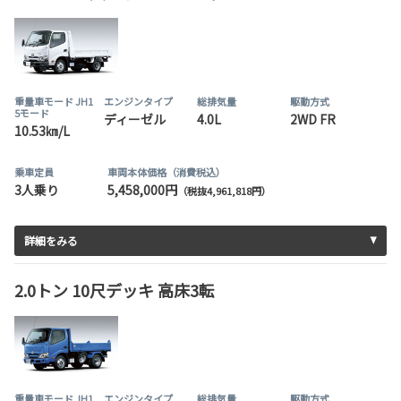
重量車モード JH1
エンジンタイプ
総排気量
駆動方式
5モード
ディーゼル
4.0L
2WD FR
10.53㎞/L
乗車定員
車両本体価格（消費税込）
3人乗り
5,458,000円
（税抜4,961,818円）
詳細をみる
2.0トン 10尺デッキ 高床3転
重量車モード JH1
エンジンタイプ
総排気量
駆動方式