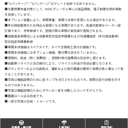
■“Gパッケージ”､“Sパッケージ”はグレード名称ではありません。
■主要燃費改善対策として、N04Cディーゼル車には高圧噴射、電子制御式燃料噴射
を採用しています。
■オプション装着により、車両重量、車両寸法等が変更になる場合があります。
■多仕様自動車のため持込み登録となる車両があります。各諸元数値はメーカー設
計値であり、参考数値です。登録の際は車両の実測値が適用されます。
■道路運送車両法による自動車型式指定申請書および共通構造部（多仕様自動車）
型式指定申請書数値
■車両本体価格はスペアタイヤ、タイヤ交換用工具付の価格です。
■車両本体価格にはオプション価格、取付費は含まれていません。
■保険料、税金（除く消費税）、登録料等の諸費用は別途申し受けます。
■自動車リサイクル法の施行により、リサイクル料金が別途必要となります。
■ボディカラーおよび内装色は、撮影および表示画面の関係で実際の色と異なって見
えることがあります。
■写真は機能説明のために各ランプを点灯させたものです。実際の走行状態を示す
ものではありません。
■写真は機能説明のためにボディの一部を切断したカットモデルです。
■画面はハメ込み合成です。
■一部の写真は合成・イメージです。
試乗車・展示車
入庫予約
商談予約