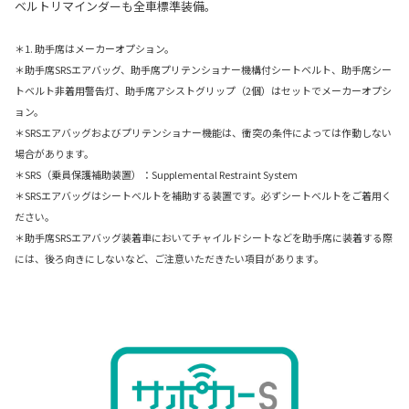
ベルトリマインダーも全車標準装備。
＊1. 助手席はメーカーオプション。
＊助手席SRSエアバッグ、助手席プリテンショナー機構付シートベルト、助手席シー
トベルト非着用警告灯、助手席アシストグリップ（2個）はセットでメーカーオプシ
ョン。
＊SRSエアバッグおよびプリテンショナー機能は、衝突の条件によっては作動しない
場合があります。
＊SRS（乗員保護補助装置）：Supplemental Restraint System
＊SRSエアバッグはシートベルトを補助する装置です。必ずシートベルトをご着用く
ださい。
＊助手席SRSエアバッグ装着車においてチャイルドシートなどを助手席に装着する際
には、後ろ向きにしないなど、ご注意いただきたい項目があります。