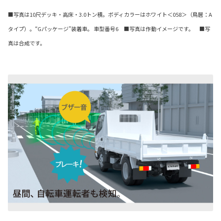
■写真は10尺デッキ・高床・3.0トン積。ボディカラーはホワイト＜058＞（鳥居：A
タイプ）。“Gパッケージ”装着車。 車型番号6 ■写真は作動イメージです。 ■写
真は合成です。