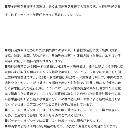
■安全運転を支援する装置は、あくまで運転を支援する装置です。本機能を過信せ
ず、必ずドライバーが責任を持って運転してください。
■燃料消費率は定められた試験条件での値です。お客様の使用環境・条件（気象、
道路、渋滞、車両、架装ボディ、整備等の状況）や運転方法（急発進、エアコン使
用等）に応じて燃料消費率は異なります。
■燃料消費率のJH25モード燃費値とJH15モード燃費値は、法令に基づく標準的な諸
元値および条件を用いてエンジン燃費を実測し、シミュレーション法で算出した国
土交通省審査値です。JH25モード燃費値はJH15モード燃費値に対して、車両の空気
抵抗やタイヤのころがり抵抗に実測値を用いた試験法で、試験で用いる「都市内走
行と都市間走行の走行比率」については、走行実態の調査結果が反映された法定比
率で算出した燃費値です。これらの燃費値は法令で定められた燃費値計算条件の車
両総重量範囲および最大積載量区分ごとの標準諸元値・車型による最終減速比およ
びタイヤ仕様、エアコンOFFなどの条件の下に算出しています。
■「メーカーオプション」はご注文時に申し受けます。メーカーの工場で装着する
ため、ご注文後はお受けできませんのでご了承ください。
■パッケージオプションは車両により装着できない場合があります。
■車両本体価格は’23年10月現在のもので、予告なく変更となる場合があります。