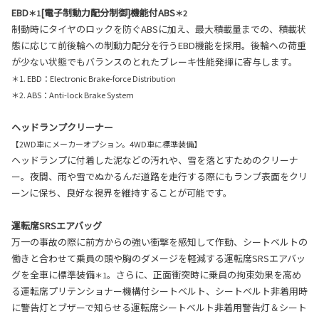
EBD
[電子制動力配分制御]機能付ABS
＊1
＊2
制動時にタイヤのロックを防ぐABSに加え、最大積載量までの、積載状
態に応じて前後輪への制動力配分を行うEBD機能を採用。後輪への荷重
が少ない状態でもバランスのとれたブレーキ性能発揮に寄与します。
＊1. EBD：Electronic Brake-force Distribution
＊2. ABS：Anti-lock Brake System
ヘッドランプクリーナー
【2WD車にメーカーオプション。4WD車に標準装備】
ヘッドランプに付着した泥などの汚れや、雪を落とすためのクリーナ
ー。夜間、雨や雪でぬかるんだ道路を走行する際にもランプ表面をクリ
ーンに保ち、良好な視界を維持することが可能です。
運転席SRSエアバッグ
万一の事故の際に前方からの強い衝撃を感知して作動、シートベルトの
働きと合わせて乗員の頭や胸のダメージを軽減する運転席SRSエアバッ
グを全車に標準装備
。さらに、正面衝突時に乗員の拘束効果を高め
＊1
る運転席プリテンショナー機構付シートベルト、シートベルト非着用時
に警告灯とブザーで知らせる運転席シートベルト非着用警告灯＆シート