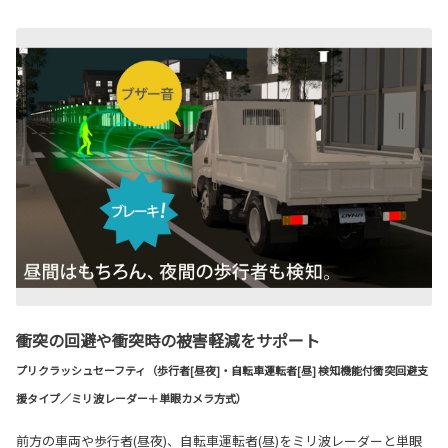
衝突の回避や衝突時の被害軽減をサポート
プリクラッシュセーフティ（歩行者[昼夜]・自転車運転者[昼] 検知機能付衝突回避支
援タイプ／ミリ波レーダー＋単眼カメラ方式）
前方の車両や歩行者(昼夜)、自転車運転者(昼)をミリ波レーダーと単眼