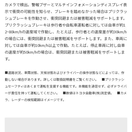
カメラで検出。警報ブザーとマルチインフォメーションディスプレイ表
示で衝突の可能性を知らせ、ブレーキを踏めなかった場合はプリクラッ
シュブレーキを作動させ、衝突回避または被害軽減をサポートします。
プリクラッシュブレーキは歩行者や自転車運転者に対しては自車が約1
2~80km/hの速度域で作動し、たとえば、歩行者との速度差が約30km/h
の場合には、衝突回避または被害軽減をサポートします。また、車両に
対しては自車が約10km/h以上で作動。たとえば、停止車両に対し自車
の速度が約50km/hの場合は、衝突回避または被害軽減をサポートしま
す。
■道路状況、車両状態、天候状態およびドライバーの操作状態などによっては、作
動しない場合があります。詳しくは取扱説明書をご覧ください。 ■プリクラッシ
ュセーフティはあくまで運転を支援する機能です。本機能を過信せず、必ずドライバ
ーが責任を持って運転してください。 ■数値はトヨタ自動車(株)測定値。 ■カメ
ラ、レーダーの検知範囲はイメージです。