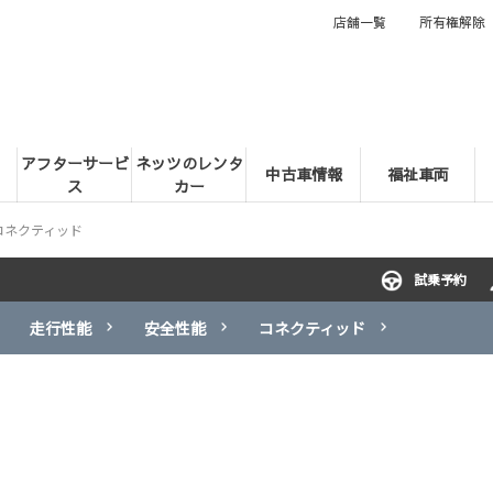
店舗一覧
所有権解除
アフターサービ
ネッツのレンタ
中古車情報
福祉車両
ス
カー
コネクティッド
試乗予約
走行性能
安全性能
コネクティッド