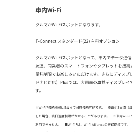
車内Wi-Fi
クルマがWi-Fiスポットになります。
T-Connect スタンダード(22) 有料オプション
クルマがWi-Fiスポットとなって、車内でデータ通
友達、同乗者のスマートフォンやタブレットを接続
量無制限でお楽しみいただけます。さらにディスプ
ドナビ対応）Plusでは、大画面の車載ディスプレイ
す。
※Wi-Fi®接続機器は5台まで同時接続可能です。 ※直近3日間（
した場合、終日速度制限がかかることがあります。 ※車内Wi-FiとAp
利用できません。 ■Wi-Fi®は、Wi-Fi Allianceの登録商標です。