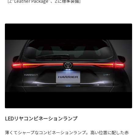
［Z“Leather Package”、Zに標準装備］
LEDリヤコンビネーションランプ
薄くてシャープなコンビネーションランプ。高い位置に配した赤