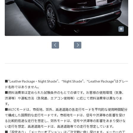
+
■“Leather Package・Night Shade”、“Night Shade”、“Leather Package”はグレー
ド名称ではありません。
■燃料消費率は定められた試験条件のもとでの値です。お客様の使用環境（気象、
渋滞等）や運転方法（急発進、エアコン使用等）に応じて燃料消費率は異なりま
す。
■WLTCモードは、市街地、郊外、高速道路の各走行モードを平均的な使用時間配分
で構成した国際的な走行モードです。市街地モードは、信号や渋滞等の影響を受け
る比較的低速な走行を想定し、郊外モードは、信号や渋滞等の影響をあまり受けな
い走行を想定、高速道路モードは、高速道路等での走行を想定しています。
■「設定あり」「メーカーオプション」はご注文時に申し受けます。メーカーの工