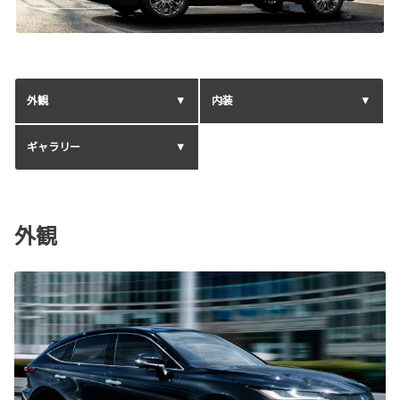
外観
内装
ギャラリー
外観