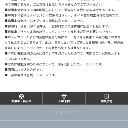
場で装着するため、ご注文後はお受けできませんのでご了承ください。
■車両本体価格は'26年8月現在のもので、予告なく変更となる場合があります。
■車両本体価格はタイヤパンク応急修理キット、タイヤ交換用工具付の価格です。
■車両本体価格にはオプション価格は含まれていません。
■保険料、税金（除く消費税）、登録料などの諸費用は別途申し受けます。
■自動車リサイクル法の施行により、リサイクル料金が別途必要となります。
■ボディカラーおよび内装色は撮影の条件や、ご覧になる画面で実際の色とは異な
って見えることがあります。また、実車においてもご覧になる環境（屋内外、光の角
度等）により、ボディカラーや内装色の見え方は異なります。
■写真は機能説明のために各ランプを点灯したものです。実際の走行状態を示すも
のではありません。
■写真は機能説明のためにボディの一部を切断したカットモデルです。
■画面はハメ込み合成です。
■一部の写真は合成・イメージです。
試乗車・展示車
入庫予約
商談予約
サイトマップ