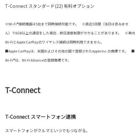
T-Connect スタンダード(22) 有料オプション
※Wi-Fi®接続機器は5台まで同時接続可能です。 ※直近3日間（当日は含みませ
ん）で6GB以上の通信をした場合、終日速度制限がかかることがあります。 ※車内
Wi-FiとApple CarPlayのワイヤレス接続は同時利用できません。
■Apple CarPlayは、米国およびその他の国で登録されたApple Inc.の商標です。 ■
Wi-Fi®は、Wi-Fi Allianceの登録商標です。
T-Connect
T-Connect スマートフォン連携
スマートフォンがクルマといつでもつながる。