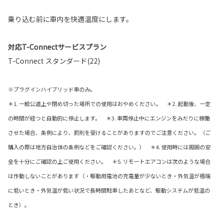
乗り込む前に車内を快適温度にします。
対応T-Connectサービスプラン
T-Connect スタンダード(22)
※プラグインハイブリッド車のみ。
＊1. 一般公道上や閉め切った場所での使用はおやめください。 ＊2. 起動後、一定
の時間が経つと自動的に停止します。 ＊3. 車両停止中にエンジンをみだりに稼働
させた場合、条例により、罰則を受けることがありますのでご注意ください。（ご
購入の際は地方自治体の条例などをご確認ください。） ＊4. 使用時には周囲の安
全を十分にご確認の上ご使用ください。 ＊5. リモートエアコンは次のような場合
は作動しないことがあります（・駆動用電池の充電量が少ないとき・外気温が極端
に低いとき・外気温が低い状況で長時間駐車したあとなど、駆動システムが低温の
とき）。