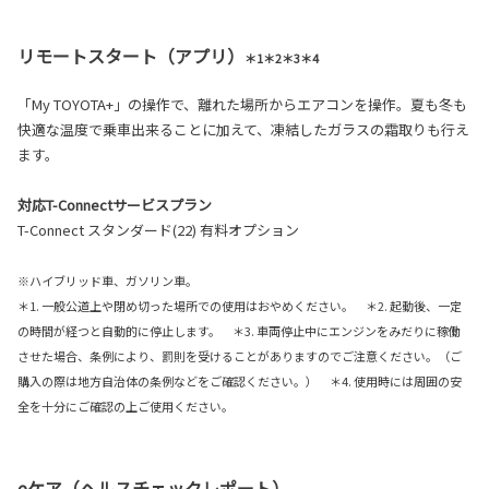
リモートスタート（アプリ）
＊1＊2＊3＊4
「My TOYOTA+」の操作で、離れた場所からエアコンを操作。夏も冬も
快適な温度で乗車出来ることに加えて、凍結したガラスの霜取りも行え
ます。
対応T-Connectサービスプラン
T-Connect スタンダード(22) 有料オプション
※ハイブリッド車、ガソリン車。
＊1. 一般公道上や閉め切った場所での使用はおやめください。 ＊2. 起動後、一定
の時間が経つと自動的に停止します。 ＊3. 車両停止中にエンジンをみだりに稼働
させた場合、条例により、罰則を受けることがありますのでご注意ください。（ご
購入の際は地方自治体の条例などをご確認ください。） ＊4. 使用時には周囲の安
全を十分にご確認の上ご使用ください。
eケア（ヘルスチェックレポート）