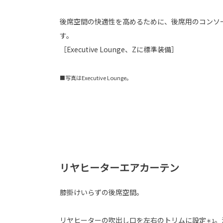
後席空間の快適性を高めるために、後席用のコンソ
す。
［Executive Lounge、Zに標準装備］
■写真はExecutive Lounge。
リヤヒーターエアカーテン
膝掛けいらずの後席空間。
リヤヒーターの吹出し口を左右のトリムに設定
。
＊1