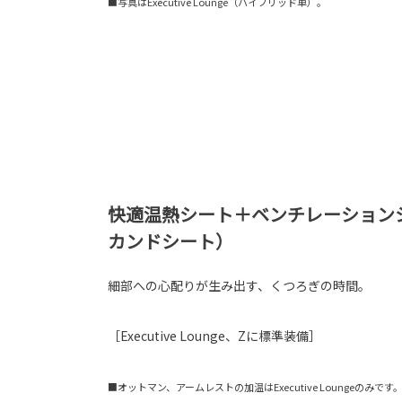
■写真はExecutive Lounge（ハイブリッド車）。
快適温熱シート＋ベンチレーション
カンドシート）
細部への心配りが生み出す、くつろぎの時間。
［Executive Lounge、Zに標準装備］
■オットマン、アームレストの加温はExecutive Loungeのみです。 