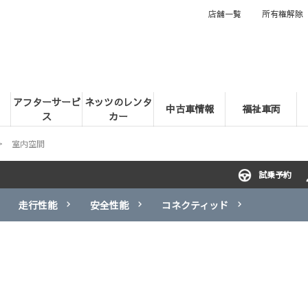
店舗一覧
所有権解除
アフターサービ
ネッツのレンタ
中古車情報
福祉車両
ス
カー
室内空間
試乗予約
走行性能
安全性能
コネクティッド