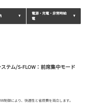
電源・充電・非常時給
納
電
テム/S-FLOW：前席集中モード
OW制御により、快適性と省燃費を両立します。