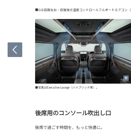
■Gは前席左右・前後独立温度コントロールフルオートエアコン（S
+
+
■写真はExecutive Lounge（ハイブリッド車）。
はありません。
後席用のコンソール吹出し口
後席で過ごす時間を、もっと快適に。