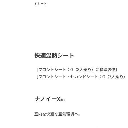
ドシート。
快適温熱シート
［フロントシート：G（8人乗り）に標準装備］
［フロントシート・セカンドシート：G（7人乗り）
ナノイーX
＊1
室内を快適な空気環境へ。