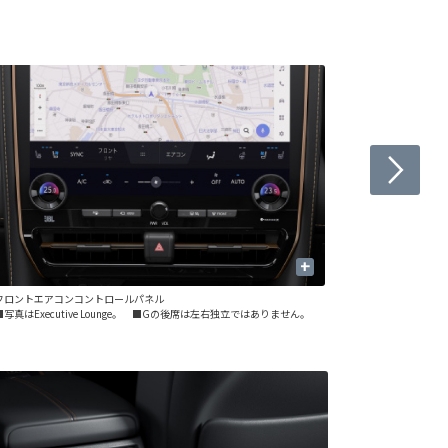
+
フロントエアコンコントロールパネル
リヤエアコン
■写真はExecutive Lounge。 ■Gの後席は左右独立ではありません。
■写真はExec