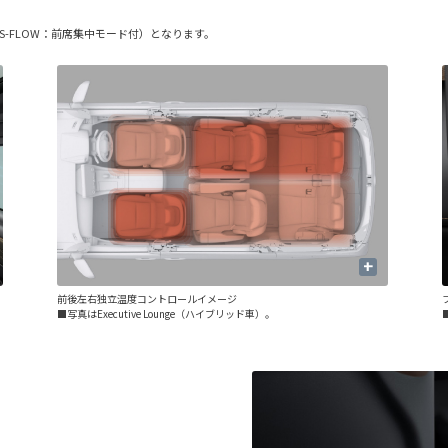
-FLOW：前席集中モード付）となります。
+
前後左右独立温度コントロールイメージ
■写真はExecutive Lounge（ハイブリッド車）。