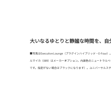
大いなるゆとりと静謐な時間を、自
■写真はExecutive Lounge（プラグインハイブリッド・E-F
ルマイカ〈089〉はメーカーオプション。内装色のニュートラル
です。指定がない場合はブラックになります）。ユニバーサルス