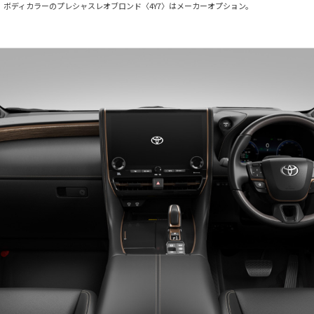
Four）。ボディカラーのプレシャスレオブロンド〈4Y7〉はメーカーオプション。