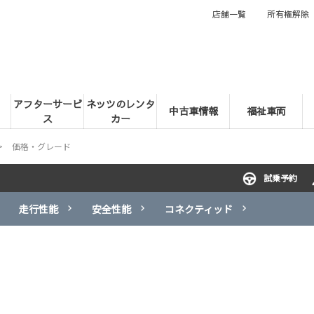
店舗一覧
所有権解除
アフターサービ
ネッツのレンタ
中古車情報
福祉車両
ス
カー
価格・グレード
試乗予約
走行性能
安全性能
コネクティッド