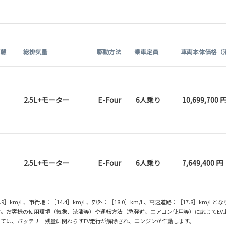
距離
総排気量
駆動方法
乗車定員
車両本体価格（
2.5L+モーター
E-Four
6人乗り
10,699,700 
2.5L+モーター
E-Four
6人乗り
7,649,400 円
］km/L、市街地：［14.4］km/L、郊外：［18.0］km/L、高速道路：［17.8］km/Lと
。お客様の使用環境（気象、渋滞等）や運転方法（急発進、エアコン使用等）に応じてEV
ては、バッテリー残量に関わらずEV走行が解除され、エンジンが作動します。